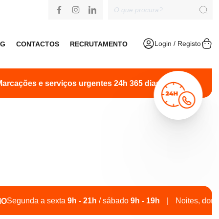
Login / Registo
OG
CONTACTOS
RECRUTAMENTO
serviços urgentes 24h 365 dias
+351 229 547 122
+351 
sexta
9h - 21h
/ sábado
9h - 19h
|
Noites, domingos e feriad