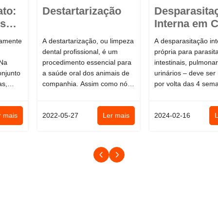
Destartarização
Desparasitação
Interna em Cães e
Gatos
A destartarização, ou limpeza
A desparasitação interna é
dental profissional, é um
própria para parasitas
procedimento essencial para
intestinais, pulmonares e
a saúde oral dos animais de
urinários – deve ser iniciada
companhia. Assim como nós,
por volta das 4 semanas de
humanos, nossos animais
vida e reforçada durante
ta...
toda...
2022-05-27
Ler mais
2024-02-16
Ler mais