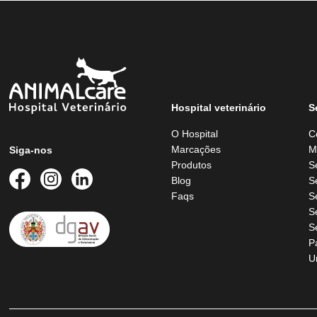
Hospital veterinário
S
O Hospital
C
Marcações
M
Siga-nos
Produtos
S
Blog
S
Faqs
S
S
S
P
U