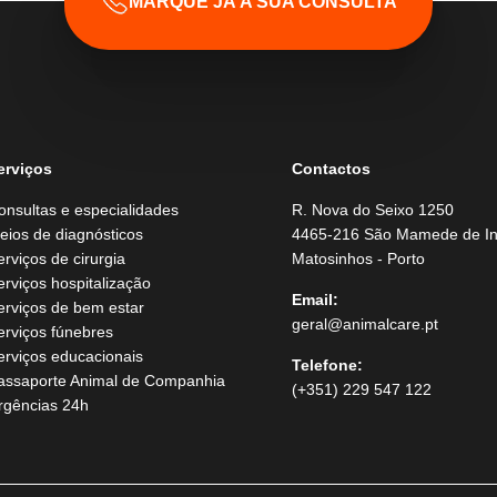
MARQUE JÁ A SUA CONSULTA
erviços
Contactos
onsultas e especialidades
R. Nova do Seixo 1250
eios de diagnósticos
4465-216 São Mamede de In
erviços de cirurgia
Matosinhos - Porto
erviços hospitalização
Email:
erviços de bem estar
geral@animalcare.pt
erviços fúnebres
erviços educacionais
Telefone:
assaporte Animal de Companhia
(+351) 229 547 122
rgências 24h