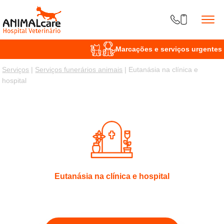
Segunda a sexta
9h - 21h
/
HORÁRIO
Marcações e serviços urgentes 2
Serviços
|
Serviços funerários animais
| Eutanásia na clínica e
hospital
Eutanásia na clínica e hospital