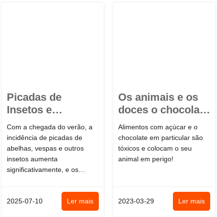
Picadas de
Os animais e os
Insetos e
doces o chocolate
Angioedema em
em particular – ...
Com a chegada do verão, a
Alimentos com açúcar e o
Cães e Gatos - ...
incidência de picadas de
chocolate em particular são
abelhas, vespas e outros
tóxicos e colocam o seu
insetos aumenta
animal em perigo!
significativamente, e os
nossos amigos de quatro
patas estão mais expostos ...
2025-07-10
Ler mais
2023-03-29
Ler mais