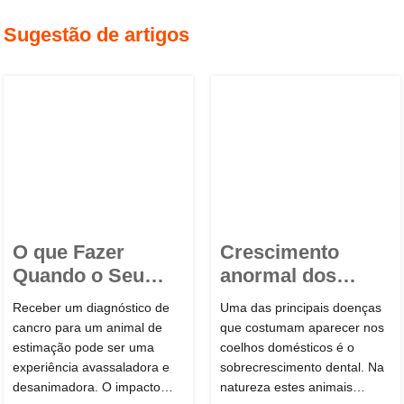
Sugestão de artigos
O que Fazer
Crescimento
Quando o Seu
anormal dos
Animal de
dentes do coelho
Receber um diagnóstico de
Uma das principais doenças
Estimação é Dia...
cancro para um animal de
que costumam aparecer nos
estimação pode ser uma
coelhos domésticos é o
experiência avassaladora e
sobrecrescimento dental. Na
desanimadora. O impacto
natureza estes animais