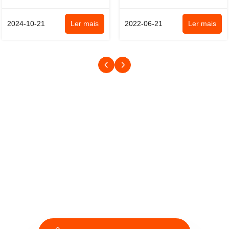
emocional, combinado com a
desgastam o?s seus dentes
incerteza das ...
mastigando pla...
2024-10-21
Ler mais
2022-06-21
Ler mais