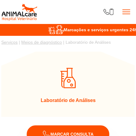
Segunda a sexta
9h - 21h
/ sá
HORÁRIO
Marcações e serviços urgentes 24h 
Serviços
|
Meios de diagnóstico
| Laboratório de Análises
Laboratório de Análises
MARCAR CONSULTA