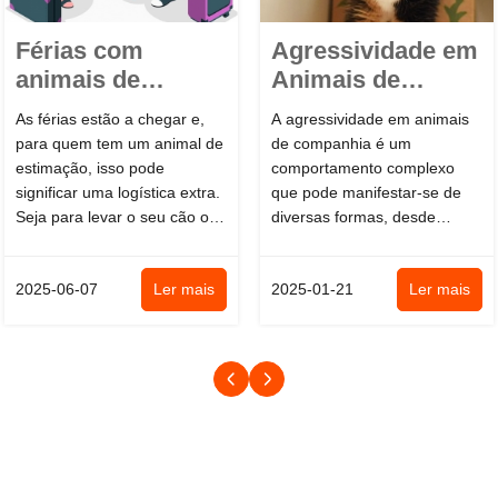
Férias com
Agressividade em
animais de
Animais de
estimação: Dicas
Companhia – um
As férias estão a chegar e,
A agressividade em animais
essenciais ...
problem...
para quem tem um animal de
de companhia é um
estimação, isso pode
comportamento complexo
significar uma logística extra.
que pode manifestar-se de
Seja para levar o seu cão ou
diversas formas, desde
gato consigo de férias, se...
rosnados e mordidas leves
até ataques violentos. É...
2025-06-07
Ler mais
2025-01-21
Ler mais