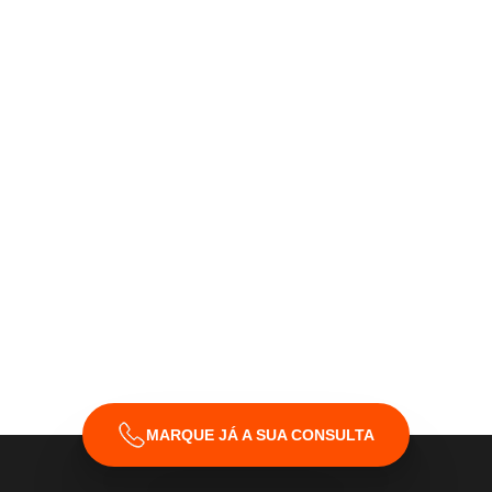
Declaro que li e aceito os
Termos & Condições
da
ANIMALcare.
MARQUE JÁ A SUA CONSULTA