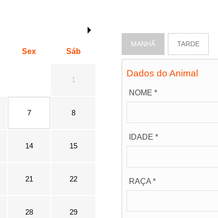
MANHÃ
TARDE
Sex
Sáb
Dados do Animal
1
NOME *
7
8
IDADE *
14
15
21
22
RAÇA *
28
29