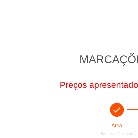
MARCAÇÕE
Preços apresentados
Área
Banhos e Tosquias