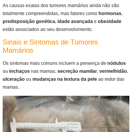
As causas exatas dos tumores mamários ainda não são
totalmente compreendidas, mas fatores como
hormonas
,
predisposição genética
,
idade avançada
e
obesidade
estão associados ao seu desenvolvimento.
Sinais e Sintomas de Tumores
Mamários
Os sintomas mais comuns incluem a presença de
nódulos
ou
inchaços
nas mamas,
secreção mamilar
,
vermelhidão
,
ulceração
ou
mudanças na textura da pele
ao redor das
mamas.