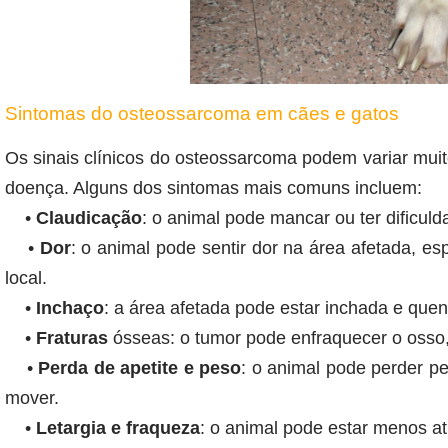
Sintomas do osteossarcoma em cães e gatos
Os sinais clínicos do osteossarcoma podem variar mui
doença. Alguns dos sintomas mais comuns incluem:
•
Claudicação
: o animal pode mancar ou ter dificul
•
Dor
: o animal pode sentir dor na área afetada, 
local.
•
Inchaço
: a área afetada pode estar inchada e quen
•
Fraturas
ósseas: o tumor pode enfraquecer o osso, 
•
Perda de apetite e peso
: o animal pode perder pe
mover.
•
Letargia e fraqueza
: o animal pode estar menos a