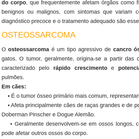
do corpo
, que frequentemente afetam órgãos como f
benignos ou malignos, com sintomas que variam co
diagnóstico precoce e o tratamento adequado são essen
OSTEOSSARCOMA
O
osteossarcoma
é um tipo agressivo de
cancro ó
gatos. O tumor, geralmente, origina-se a partir das 
caracterizado pelo
rápido crescimento
e
potenc
pulmões.
Em cães:
• É o tumor ósseo primário mais comum, representan
• Afeta principalmente cães de raças grandes e de por
Doberman Pinscher e Dogue Alemão.
• Geralmente desenvolvem-se em ossos longos, com
pode afetar outros ossos do corpo.