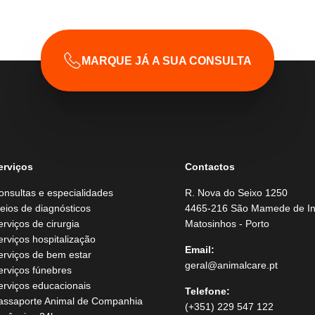
MARQUE JÁ A SUA CONSULTA
erviços
Contactos
onsultas e especialidades
R. Nova do Seixo 1250
eios de diagnósticos
4465-216 São Mamede de In
erviços de cirurgia
Matosinhos - Porto
erviços hospitalização
Email:
erviços de bem estar
geral@animalcare.pt
erviços fúnebres
erviços educacionais
Telefone:
assaporte Animal de Companhia
(+351) 229 547 122