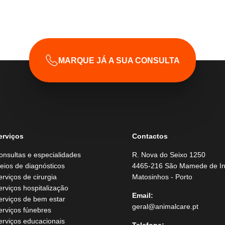
MARQUE JÁ A SUA CONSULTA
erviços
Contactos
onsultas e especialidades
R. Nova do Seixo 1250
eios de diagnósticos
4465-216 São Mamede de In
erviços de cirurgia
Matosinhos - Porto
erviços hospitalização
Email:
erviços de bem estar
geral@animalcare.pt
erviços fúnebres
erviços educacionais