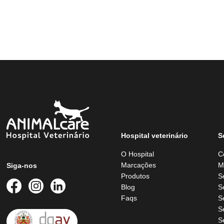
Hospital veterinário
S
O Hospital
C
Marcações
M
Siga-nos
Produtos
S
Blog
S
Faqs
S
S
S